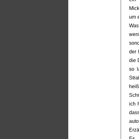
Mick
um e
Was 
wen
sond
der 
die 
so l
Stra
hei
Schr
ich 
dass
aut
Erzä
Es 