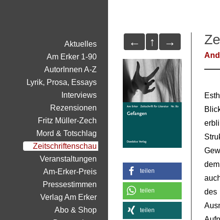
Ze
←
↑
→
Aktuelles
And
Am Erker 1-90
AutorInnen A-Z
Lyrik, Prosa, Essays
Interviews
Esth
Rezensionen
Blic
Fritz Müller-Zech
erbl
Mord & Totschlag
Stru
Zeitschriftenschau
Gewö
Veranstaltungen
dem 
Am-Erker-Preis
teilen
auch
Pressestimmen
teilen
des
Verlag Am Erker
Aus
Abo & Shop
teilen
Auf