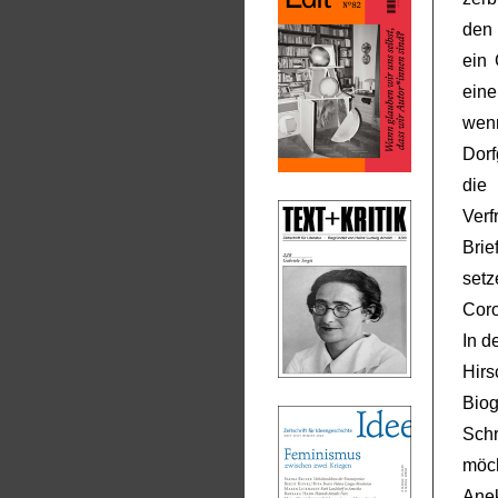
den 
ein
eine
wen
Dorf
die
Verf
Brie
set
Cor
In d
Hirs
Biog
Sch
möc
Ane