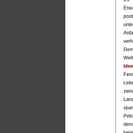
Er
pos
unte
Anf
verh
Dem
Welt
Ide
Fem
Leb
zwi
Lan
spa
Petr
de
bel