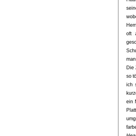
sein
wobe
Hemd
oft
ges
Schu
man 
Die 
so t
ich 
kurz
ein 
Plat
umge
far
Hea