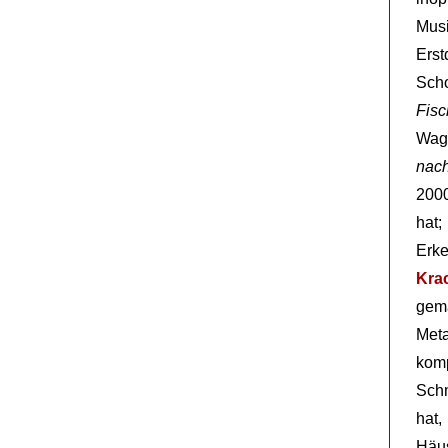
Mus
Ers
Scho
Fisc
Wag
nac
200
hat
Erk
Kra
gema
Met
kom
Sch
hat,
Häus