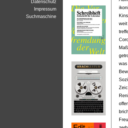
Datenschutz
ikon
Impressum
Kin
Suchmaschine
wei
tref
Cor
Maß
getr
wa
Bew
Sozi
Zeic
Ren
offe
bric
Fre
zerb