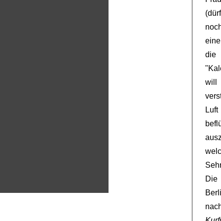
(dür
noch
eine
die
"Kal
wil
vers
Luf
befl
aus
welc
Sehr
Die 
Berl
nac
Kur