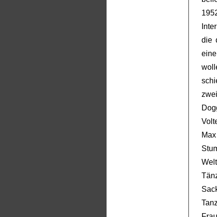
195
Inte
die
eine
woll
schi
zwe
Dogg
Volt
Max
Stum
Welt
Tän
Sack
Tanz
Fra