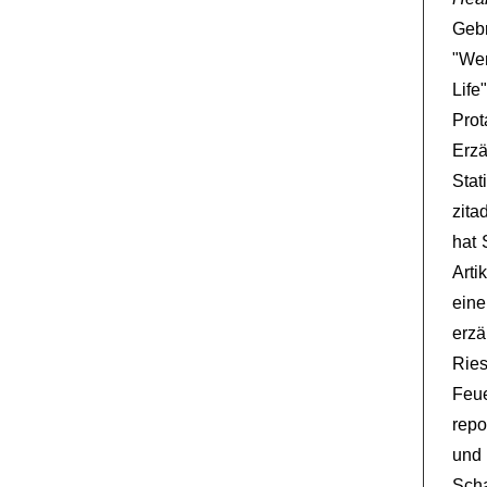
Geb
"We
Life
Prot
Erz
Stat
zita
hat 
Arti
eine
erzä
Ries
Feue
repo
und
Scha