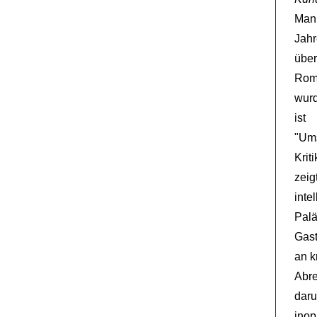
Man
Jahr
über
Ro
wurd
ist
"Um
Krit
zei
inte
Pal
Gast
an k
Abr
daru
inop