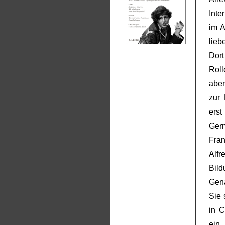
Inte
im A
lie
Dort
Roll
aber
zur 
ers
Germ
Fran
Alf
Bild
Gena
Sie 
in 
ein