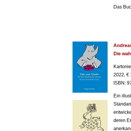
Das Buch
Andreas
Die wah
Kartonie
2022, € 
ISBN: 9
Ein illu
Standard
entwicke
deren Er
aner­kan