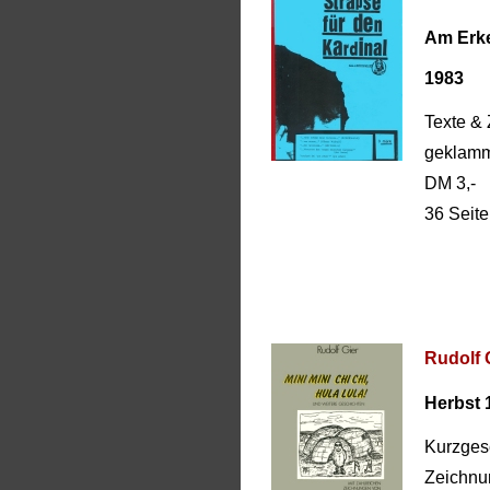
Am Erke
1983
Texte &
geklamm
DM 3,-
36 Seit
Rudolf G
Herbst 
Kurzges
Zeichnu