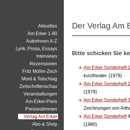
Der Verlag Am 
Aktuelles
Am Erker 1-90
AutorInnen A-Z
Lyrik, Prosa, Essays
Bitte schicken Sie k
Interviews
Rezensionen
Am Erker Sonderheft 
Fritz Müller-Zech
kurztheater. (1978)
Mord & Totschlag
Am Erker Sonderheft 
Zeitschriftenschau
(1979)
Veranstaltungen
Am Erker Sonderheft 
Am-Erker-Preis
Zeichnungen von Arthu
Pressestimmen
Am Erker Sonderheft
4
Verlag Am Erker
Abo & Shop
(1980)