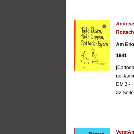
Andreas
Rottach
Am Erke
1981
[Cartoo
geklamm
DM 3,-
32 Seit
VerstAn