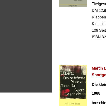
Titelges
DM 12,
Klappen
Kleinokt
109 Sei
ISBN 3-
Martin 
Sportge
Die klei
1988
broschie