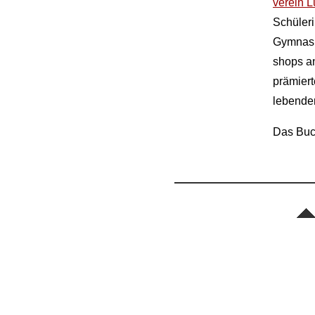
verein L
Schüle­r
Gymnasi
shops an
prämiert
lebende
Das Buch