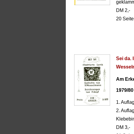
geklamm
DM 2,-
20 Seit
Sei da. 
Wesselm
Am Erke
1979/80
1. Aufla
2. Aufla
Klebebi
DM 3,-