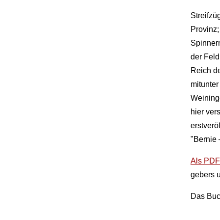
Streifz
Provinz;
Spinnern
der Feld
Reich de
mitunter
Weinin­g
hier ve
erstverö
"Bernie 
Als PDF
gebers u
Das Buch