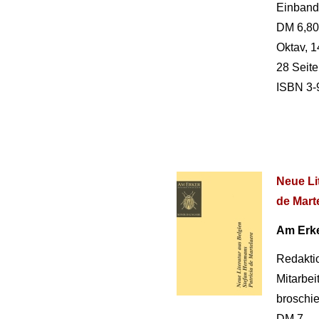
Einband
DM 6,80
Oktav, 1
28 Seit
ISBN 3-
Neue Li
de Mart
Am Erk
Redakti
Mitarbe
broschie
DM 7,-