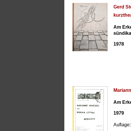
Gerd St
kurzthe
Am Erke
sündika
1978
Mariann
Am Erke
1979
Auflage