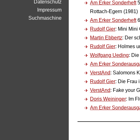
Datenschutz
Am Erker Sonderheft
5
Impressum
Rottach-Egern (1981)
Suchmaschine
Am Erker Sonderheft
6
Rudolf Gier
: Mini Mini
Martin Ebbertz
: Der sc
Rudolf Gier
: Holmes u
Wolfgang Ueding
: Die
Am Erker Sonderausg
VerstAnd
: Salomons K
Rudolf Gier
: Die Frau
VerstAnd
: Fake your 
Doris Weininger
: Im F
Am Erker Sonderausg