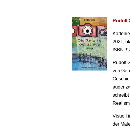
Rudolf 
Kartonie
2021, ok
ISBN: 9
Rudolf G
von Genr
Geschich
augen­zw
schreibt
Realis­m
Visuell 
der Male