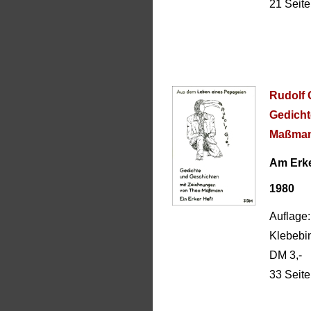
21 Seit
Rudolf 
Gedicht
Maßma
Am Erke
1980
Auflage:
Klebebi
DM 3,-
33 Seit