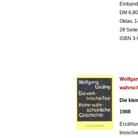
Einband
DM 6,80
Oktav, 1
28 Seit
ISBN 3-
Wolfgan
wahrsch
Die klei
1988
Erzählu
broschie