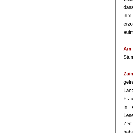
dass
ihm
erzo
aufm
Am 
Stum
Zai
gef
Lan
Frau
in 
Lese
Zeit
habe