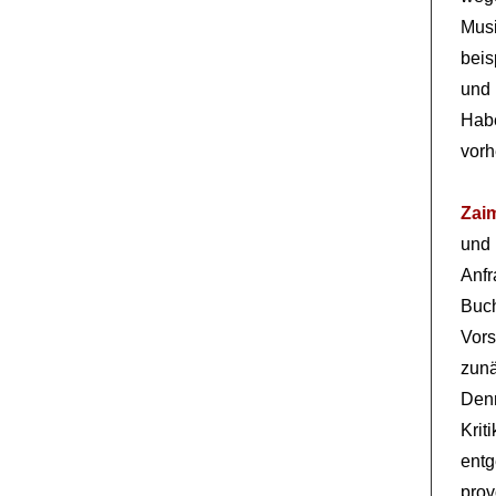
Musi
beis
und
Hab
vor
Zai
und 
Anfr
Buch
Vor
zunä
Denn
Kri
ent
pro