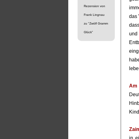
Rezension von
imme
Frank Lingnau
das 
zu "Zwölf Gramm
dass
Glück"
und
Ent
eing
hab
lebe
Am 
Deu
Hin
Kind
Zai
in e