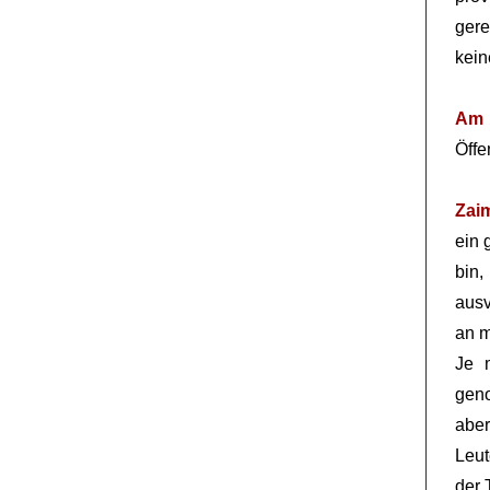
gere
kein
Am 
Öffe
Zai
ein 
bin
ausv
an m
Je 
geno
abe
Leu
der 