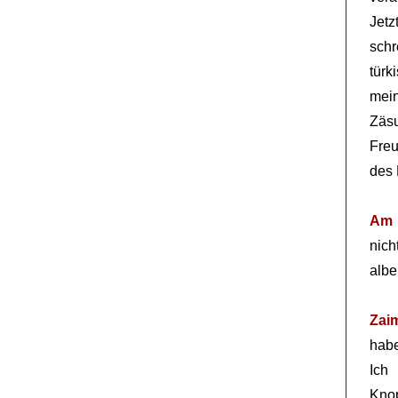
Jetz
sch
tür
mein
Zäsu
Freu
des 
Am 
nic
albe
Zai
habe
Ich 
Knop