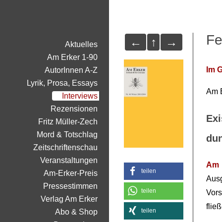
Fe
←
↑
→
Aktuelles
Am Erker 1-90
Im 
AutorInnen A-Z
Lyrik, Prosa, Essays
Am E
Interviews
Rezensionen
Exi
Fritz Müller-Zech
Mord & Totschlag
dun
Zeitschriftenschau
Veranstaltungen
Am 
teilen
Am-Erker-Preis
Aus
Pressestimmen
teilen
Vors
Verlag Am Erker
flie
teilen
Abo & Shop