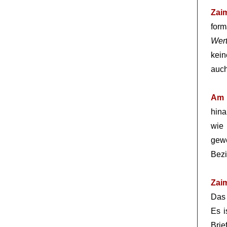
Zai
for
Wert
kein
auch
Am 
hina
wie 
gew
Bez
Zai
Das 
Es i
Brie