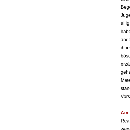
Beg
Juge
eili
habe
ande
ihne
böse
erzä
geha
Mate
stän
Vors
Am 
Rea
weg