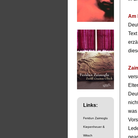
Am 
Deut
Te
erzä
dies
Zai
ver
Elte
Deut
nich
Links:
was
Feridun Zaimoglu
Vors
Kiepenheuer &
Led
Witsch
gear