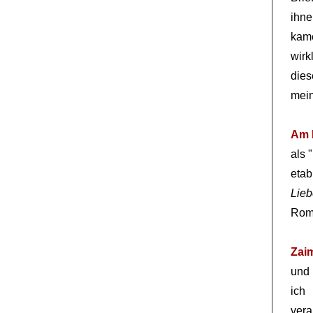
ihne
kame
wirk
dies
mei
Am 
als 
etab
Lieb
Rom
Zai
un
ich
vera