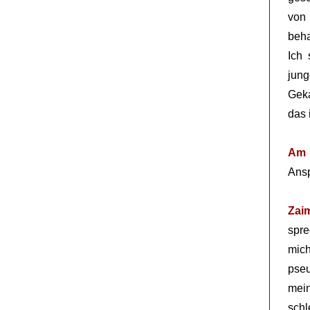
von 
beha
Ich 
jung
Geka
das 
Am 
Ansp
Zai
spre
mic
pseu
mei
schl