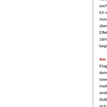
auch
Ich 
muss
über
Eff
Jahr
beg
Am 
Kla
dem
sowo
mark
ana
blut
sich