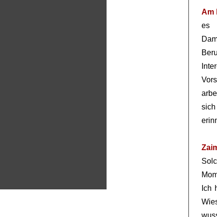
Am 
es
Dam
Beru
Inte
Vor
arbe
sich
erin
Zai
Sol
Mome
Ich 
Wies
wuss