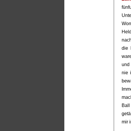
fün
Unt
Wona
Hel
nac
die
war
und 
nie 
bewa
Imme
mach
Bal
getä
mir 