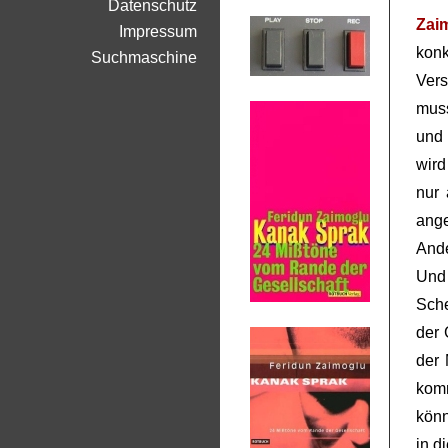
Datenschutz
Zai
Impressum
kon
Suchmaschine
Vers
muss
und 
wird
nur 
ang
Ande
Und 
Sche
der 
der 
komm
könn
in d