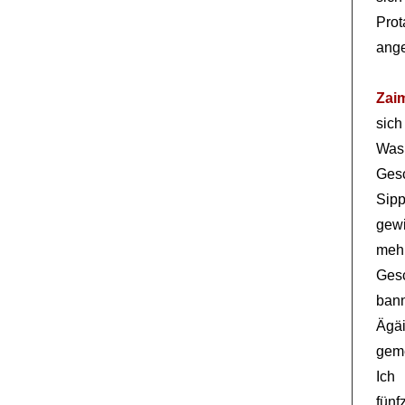
Prot
ange
Zai
sic
Was
Ges
Sipp
gewi
meh
Ges
ban
Ägä
geme
Ich
fünf