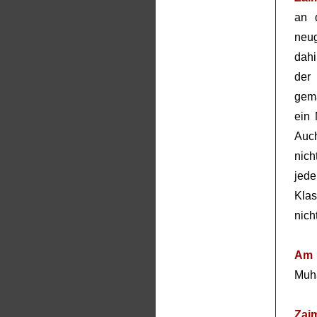
an 
neu
dahi
der
gema
ein 
Auc
nic
jed
Klas
nich
Am 
Muha
Zai