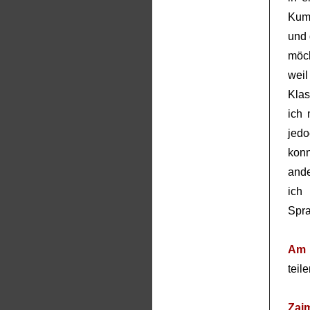
Kum
und 
möch
wei
Klas
ich
jedo
kon
ande
ich
Spra
Am 
teil
Zai