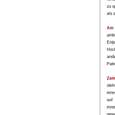
zu s
als 
Am 
ambi
Ent
Hoc
ande
Patr
Zai
steh
eine
auf
esse
gewo