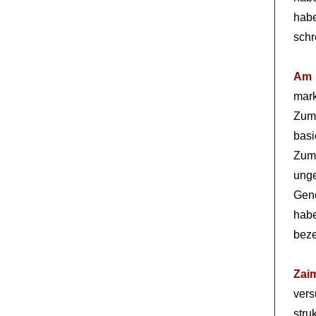
hab
schr
Am 
mark
Zum 
basi
Zum
unge
Gene
hab
beze
Zai
vers
str