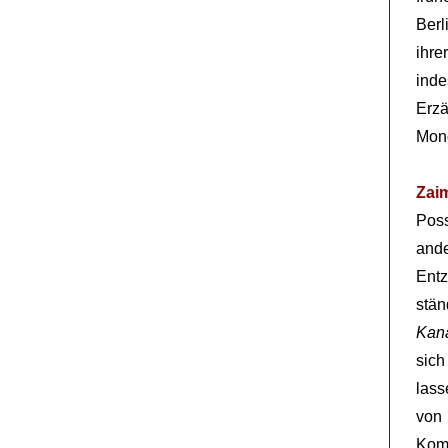
Berl
ihr
inde
Erzä
Mon
Zai
Poss
ande
Entz
stän
Kana
sic
lass
von 
Komö