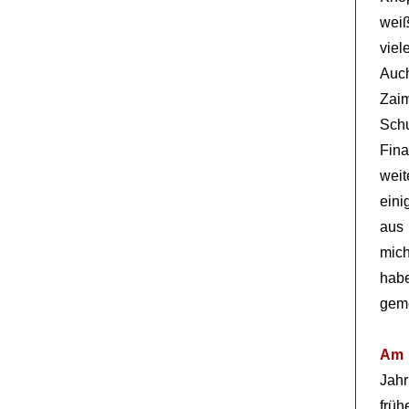
weiß
viel
Auc
Zai
Sch
Fin
weit
eini
aus
mic
hab
geme
Am 
Jahr
früh