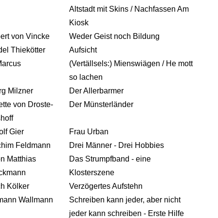
Altstadt mit Skins / Nachfassen Am
Kiosk
ert von Vincke
Weder Geist noch Bildung
del Thiekötter
Aufsicht
Marcus
(Vertällsels:) Mienswiägen / He mott
so lachen
g Milzner
Der Allerbarmer
tte von Droste-
Der Münsterländer
hoff
lf Gier
Frau Urban
chim Feldmann
Drei Männer - Drei Hobbies
n Matthias
Das Strumpfband - eine
ickmann
Klosterszene
ch Kölker
Verzögertes Aufstehn
mann Wallmann
Schreiben kann jeder, aber nicht
jeder kann schreiben - Erste Hilfe