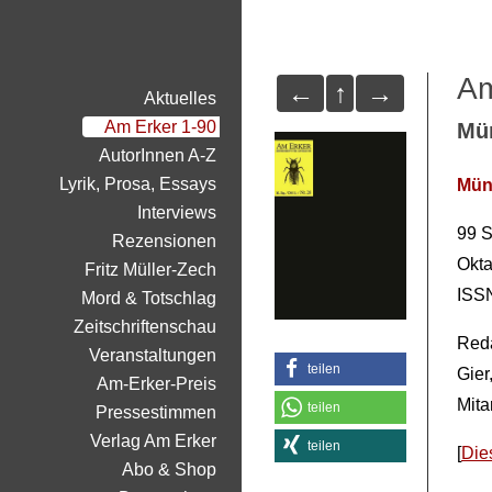
Am
←
↑
→
Aktuelles
Am Erker 1-90
Mün
AutorInnen A-Z
Lyrik, Prosa, Essays
Müns
Interviews
99 S
Rezensionen
Okta
Fritz Müller-Zech
ISS
Mord & Totschlag
Zeitschriftenschau
Reda
Veranstaltungen
teilen
Gier
Am-Erker-Preis
Mita
teilen
Pressestimmen
Verlag Am Erker
teilen
[
Die
Abo & Shop