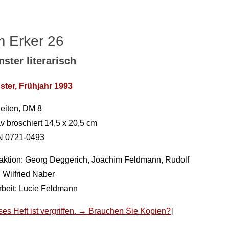
 Erker 26
ster literarisch
ter, Frühjahr 1993
eiten, DM 8
v broschiert 14,5 x 20,5 cm
N 0721-0493
ktion: Georg Deggerich, Joachim Feldmann, Rudolf
, Wilfried Naber
rbeit: Lucie Feldmann
ses Heft ist vergriffen. → Brauchen Sie Kopien?
]