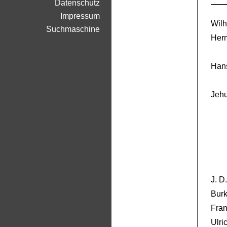
Datenschutz
Impressum
Wil
Suchmaschine
Her
Hans
Jeh
J. D
Bur
Fra
Ulri