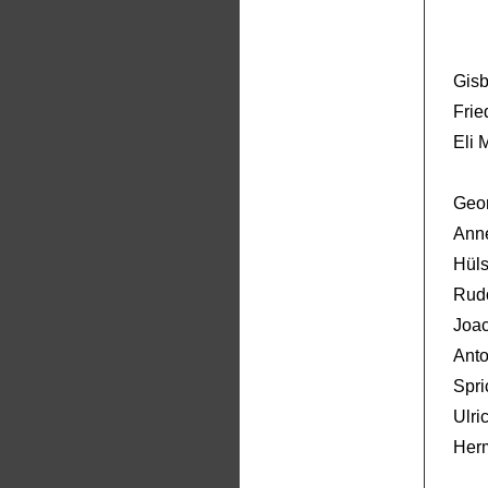
Gisb
Frie
Eli 
Geor
Anne
Hüls
Rudo
Joa
Anto
Spr
Ulri
Her