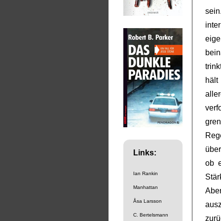
sein
int
eige
bein
trin
hält
alle
ver
gre
Reg
über
Links:
ob e
Ian Rankin
Stär
Manhattan
Aber
Åsa Larsson
ausz
C. Bertelsmann
zur