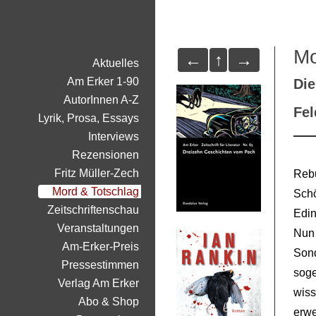
Mo
←
↑
→
Aktuelles
Am Erker 1-90
Die
AutorInnen A-Z
Fe
Lyrik, Prosa, Essays
Interviews
Rezensionen
Fritz Müller-Zech
Reb
Mord & Totschlag
Sch
Zeitschriftenschau
Edi
Veranstaltungen
Nun
Am-Erker-Preis
Son
Pressestimmen
sog
Verlag Am Erker
wis
Abo & Shop
erwe