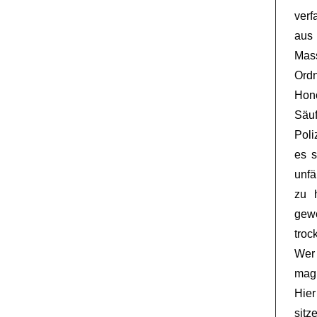
verf
aus 
Mas
Ordn
Hon
Säuf
Poli
es s
unfä
zu 
gew
troc
Wer 
mag
Hier
sit