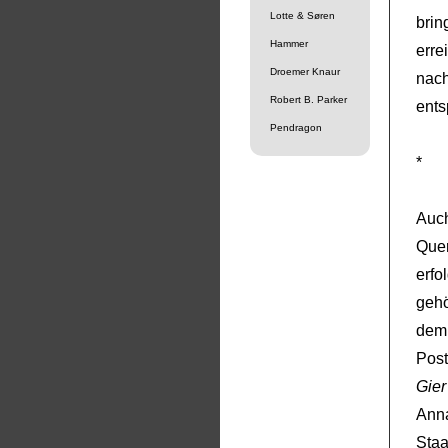
Lotte & Søren
brin
Hammer
erre
Droemer Knaur
nac
Robert B. Parker
ents
Pendragon
*
Auc
Que
erfo
gehö
dem 
Post
Gie
Ann
Sta