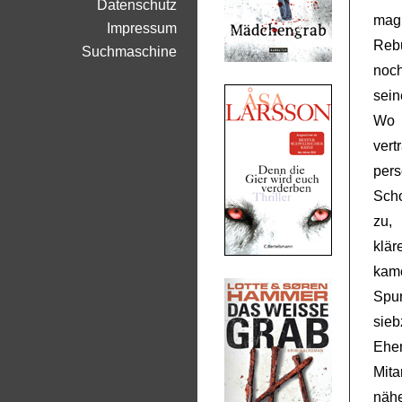
Datenschutz
mag 
Impressum
Rebu
Suchmaschine
noch
sein
Wo 
vert
per
Scho
zu,
klä
kame
Spur
sieb
Ehe
Mita
näh