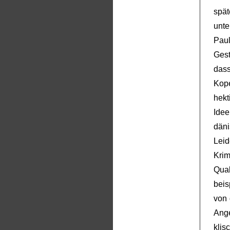
spät
unt
Paul
Ges
das
Kop
hekt
Idee
dän
Lei
Kri
Qua
beis
von 
Ang
klis