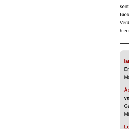
sen
Biel
Ver
hier
Ia
En
Ma
Å
v
Ga
Mü
L