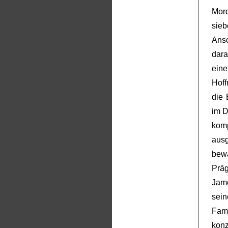
Mor
sie
Ans
dara
ein
Hoff
die 
im D
komp
aus
bewä
Präg
Jame
sein
Fami
kon