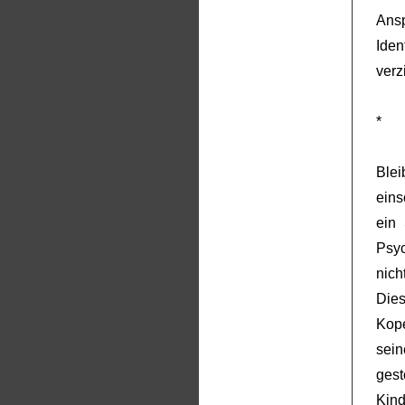
An
Iden
verz
*
Ble
eins
ein 
Psyc
nic
Die
Kop
sei
gest
Kin